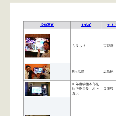
投稿写真
お名前
エリ
もりもり
京都府
Rits広島
広島県
08年度学術本部副
執行委員長 村上
兵庫県
直大