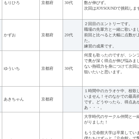
もりひろ
京都府
30代
数が伸びず。
次回はJOYSOUNDで挑戦しま
２回目のエントリーです。
職場の先輩方と一緒に歌いま
かずお
京都府
20代
前回と比べると大幅に点数が
た。
練習の成果です。
何度も歌ったのですが、シン
で奥が深く得点が伸び悩みま
ない熱唱力を身につけて次回
ゆういち
京都府
30代
狙いたいと思います。
１時間中のカラオケ中、校歌
いません！そのなかでの最高
あきちゃん
京都府
です。どうやったら、得点あ
あ・・・。
大学時代のサークル仲間と一
がりました！
もう立命館大学は卒業してい
僕たちはずっと『立命館』で