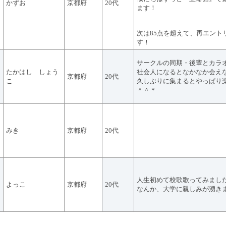
かずお
京都府
20代
ます！
次は85点を超えて、再エント
す！
サークルの同期・後輩とカラ
たかはし しょう
社会人になるとなかなか会え
京都府
20代
こ
久しぶりに集まるとやっぱり
＾＾＊
みき
京都府
20代
人生初めて校歌歌ってみまし
よっこ
京都府
20代
なんか、大学に親しみが湧き