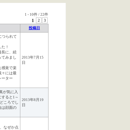
1
-
10
件 /
22
件
1
2
3
投稿日
につられて
した！
員長に、続
ってみまし
2013年7月15
日
な感覚で楽
我々には最
レーター
写真が気に入
にすると1～
2013年8月19
みどころでし
日
当は顔面の
が、なぜか点