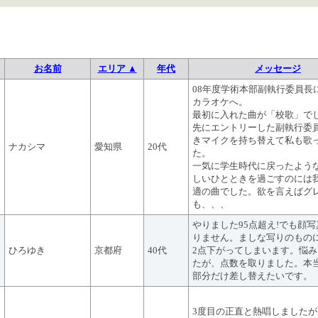
お名前
エリア ▲
年代
メッセージ
08年度学術本部副執行委員長
カラオケへ。
最初に入れた曲が「校歌」で
先にエントリーした副執行委
きマイクを持ち替えて私も歌
ナカシマ
愛知県
20代
た。
一気に学生時代に戻ったよう
しいひとときを過ごすのには
適の曲でした。欲を言えばグ
も、、、
やりました95点超え!でも顔
りません。ましな写りのもの
ひろゆき
京都府
40代
2点下がってしまいます。悩
たが、点数を取りました。本
部分だけ差し替えたいです。
3度目の正直と熱唱しました