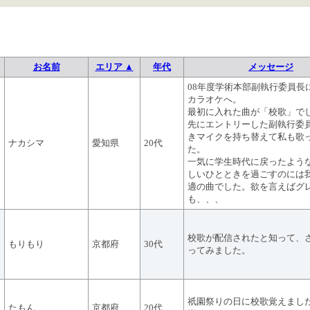
お名前
エリア ▲
年代
メッセージ
08年度学術本部副執行委員長
カラオケへ。
最初に入れた曲が「校歌」で
先にエントリーした副執行委
きマイクを持ち替えて私も歌
ナカシマ
愛知県
20代
た。
一気に学生時代に戻ったよう
しいひとときを過ごすのには
適の曲でした。欲を言えばグ
も、、、
校歌が配信されたと知って、
もりもり
京都府
30代
ってみました。
祇園祭りの日に校歌覚えまし
たもん
京都府
20代