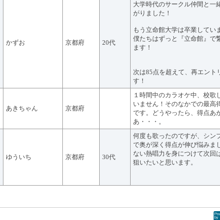
大学時代のサークル仲間と一
がりました！
もう立命館大学は卒業してい
僕たちはずっと『立命館』で
かずお
京都府
20代
ます！
次は85点を超えて、再エント
す！
１時間中のカラオケ中、校歌
いません！そのなかでの最高
あきちゃん
京都府
です。どうやったら、得点あ
あ・・・。
何度も歌ったのですが、シン
で奥が深く得点が伸び悩みま
ない熱唱力を身につけて次回
ゆういち
京都府
30代
狙いたいと思います。