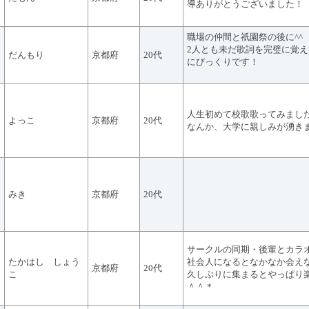
導ありがとうございました！
職場の仲間と祇園祭の後に^^
2人とも未だ歌詞を完璧に覚
だんもり
京都府
20代
にびっくりです！
人生初めて校歌歌ってみまし
よっこ
京都府
20代
なんか、大学に親しみが湧き
みき
京都府
20代
サークルの同期・後輩とカラ
たかはし しょう
社会人になるとなかなか会え
京都府
20代
こ
久しぶりに集まるとやっぱり
＾＾＊