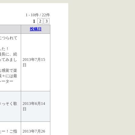
1
-
10
件 /
22
件
1
2
3
投稿日
につられて
した！
員長に、続
ってみまし
2013年7月15
日
な感覚で楽
我々には最
レーター
さっそく歌
2013年6月14
日
たー！ご指
2013年7月26