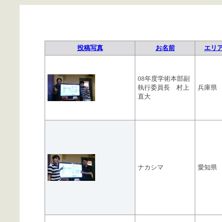
投稿写真
お名前
エリ
08年度学術本部副
執行委員長 村上
兵庫県
直大
ナカシマ
愛知県