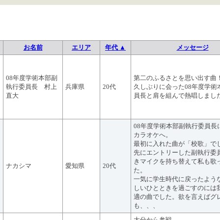
お名前
エリア
年代 ▲
メッセージ
08年度学術本部副
第二のふるさとを思い出す曲
執行委員長 村上
兵庫県
20代
久しぶりに会った08年度学術
直大
員長と肩を組んで熱唱しまし
08年度学術本部副執行委員長
カラオケへ。
最初に入れた曲が「校歌」で
先にエントリーした副執行委
きマイクを持ち替えて私も歌
ナカシマ
愛知県
20代
た。
一気に学生時代に戻ったよう
しいひとときを過ごすのには
適の曲でした。欲を言えばグ
も、、、
大分から参戦。