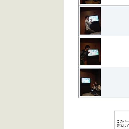
このペ
表示し