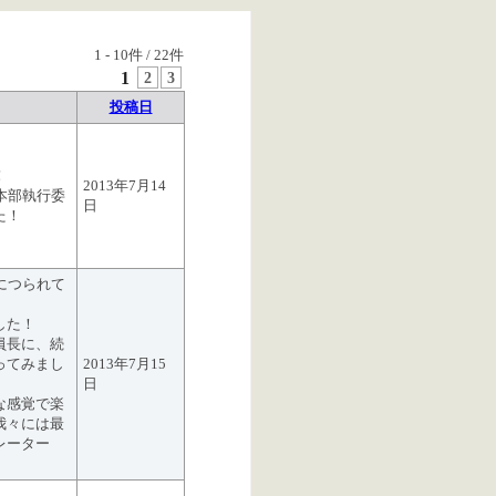
1
-
10
件 /
22
件
1
2
3
投稿日
！
2013年7月14
本部執行委
日
た！
につられて
した！
員長に、続
ってみまし
2013年7月15
日
な感覚で楽
我々には最
レーター