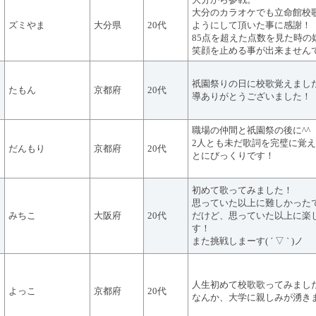
大分のカラオケでも立命館校
ズミやま
大分県
20代
ようにして頂いた事に感謝！
85点を超えた点数を見た時の
笑顔を止める事が出来ません
祇園祭りの日に校歌覚えまし
たもん
京都府
20代
導ありがとうございました！
職場の仲間と祇園祭の後に^^
2人とも未だ歌詞を完璧に覚
だんもり
京都府
20代
とにびっくりです！
初めて歌ってみました！
思っていた以上に難しかった
みちこ
大阪府
20代
だけど、思っていた以上に楽
す！
また挑戦しまーす( ´ ▽ ` )ノ
人生初めて校歌歌ってみまし
よっこ
京都府
20代
なんか、大学に親しみが湧き