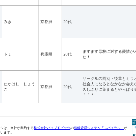
みき
京都府
20代
ますます母校に対する愛情が
トミー
兵庫県
20代
た！
サークルの同期・後輩とカラ
たかはし しょう
社会人になるとなかなか会え
京都府
20代
こ
久しぶりに集まるとやっぱり
＾＾＊
ージは、当社が契約する
株式会社パイプドビッツ
の
情報管理システム「スパイラル」
が
ています。