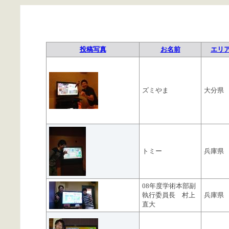
投稿写真
お名前
エリ
ズミやま
大分県
トミー
兵庫県
08年度学術本部副
執行委員長 村上
兵庫県
直大