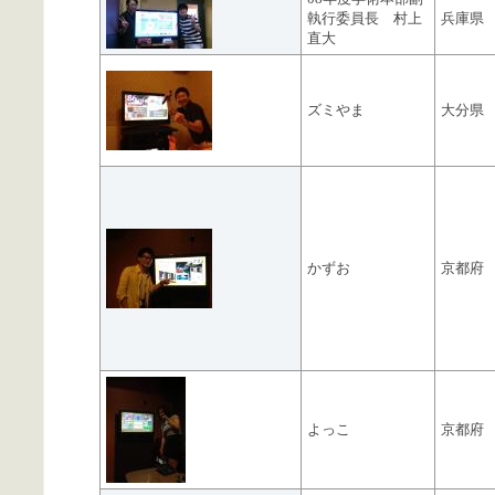
執行委員長 村上
兵庫県
直大
ズミやま
大分県
かずお
京都府
よっこ
京都府