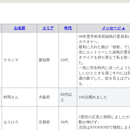
お名前
エリア
年代
メッセージ ▲
08年度学術本部副執行委員長
カラオケへ。
最初に入れた曲が「校歌」で
先にエントリーした副執行委
きマイクを持ち替えて私も歌
ナカシマ
愛知県
20代
た。
一気に学生時代に戻ったよう
しいひとときを過ごすのには
適の曲でした。欲を言えばグ
も、、、
60代以
村岡さん
大阪府
100点獲れました
上
3度目の正直と熱唱しました
もりひろ
京都府
30代
数が伸びず。
次回はJOYSOUNDで挑戦しま