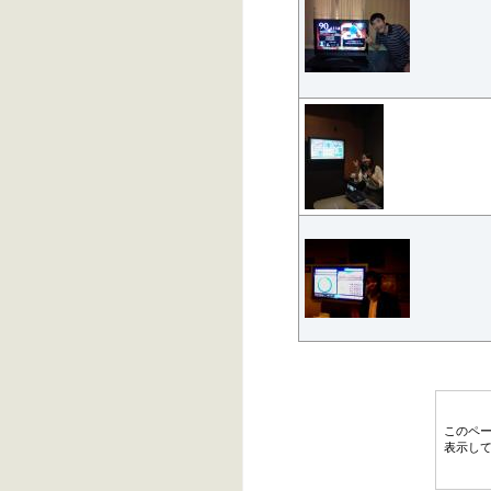
このペ
表示し