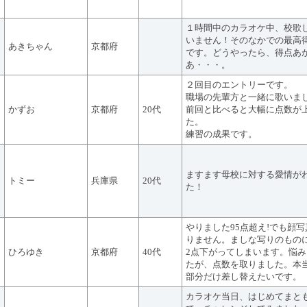
１時間中のカラオケ中、校歌
いません！そのなかでの最高
あきちゃん
京都府
です。どうやったら、得点あ
あ・・・。
２回目のエントリーです。
職場の先輩方と一緒に歌いま
かずお
京都府
20代
前回と比べると大幅に点数が
た。
練習の成果です。
ますます母校に対する愛情が
トミー
兵庫県
20代
た！
やりました95点超え!でも顔
りません。ましな写りのもの
ひろゆき
京都府
40代
2点下がってしまいます。悩
たが、点数を取りました。本
部分だけ差し替えたいです。
カラオケ当日、はじめてまと