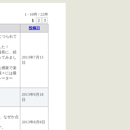
1
-
10
件 /
22
件
1
2
3
投稿日
につられて
した！
員長に、続
ってみまし
2013年7月15
日
な感覚で楽
我々には最
レーター
2013年9月18
日
が、なぜか点
2013年8月9日
す。