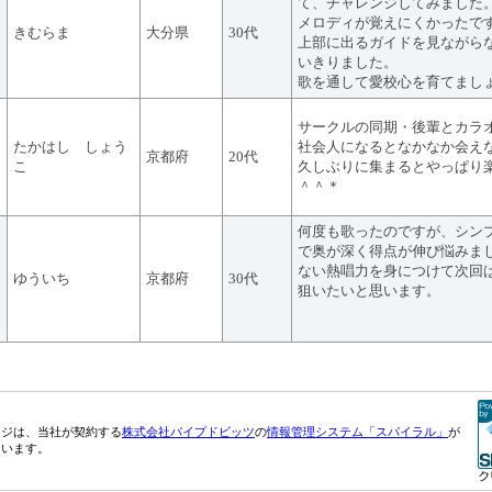
て、チャレンジしてみました
メロディが覚えにくかったで
きむらま
大分県
30代
上部に出るガイドを見ながら
いきりました。
歌を通して愛校心を育てまし
サークルの同期・後輩とカラ
たかはし しょう
社会人になるとなかなか会え
京都府
20代
こ
久しぶりに集まるとやっぱり
＾＾＊
何度も歌ったのですが、シン
で奥が深く得点が伸び悩みま
ない熱唱力を身につけて次回
ゆういち
京都府
30代
狙いたいと思います。
ージは、当社が契約する
株式会社パイプドビッツ
の
情報管理システム「スパイラル」
が
ています。