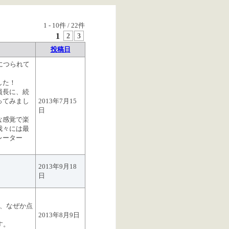
1
-
10
件 /
22
件
1
2
3
投稿日
につられて
した！
員長に、続
ってみまし
2013年7月15
日
な感覚で楽
我々には最
レーター
2013年9月18
日
が、なぜか点
2013年8月9日
す。