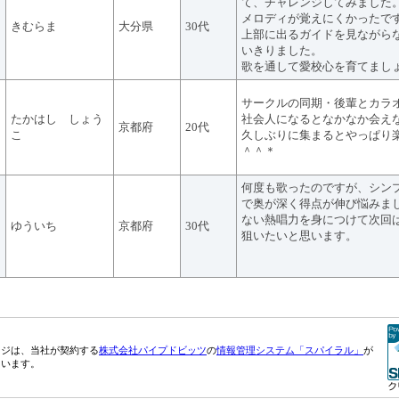
て、チャレンジしてみました
メロディが覚えにくかったで
きむらま
大分県
30代
上部に出るガイドを見ながら
いきりました。
歌を通して愛校心を育てまし
サークルの同期・後輩とカラ
たかはし しょう
社会人になるとなかなか会え
京都府
20代
こ
久しぶりに集まるとやっぱり
＾＾＊
何度も歌ったのですが、シン
で奥が深く得点が伸び悩みま
ない熱唱力を身につけて次回
ゆういち
京都府
30代
狙いたいと思います。
ージは、当社が契約する
株式会社パイプドビッツ
の
情報管理システム「スパイラル」
が
ています。