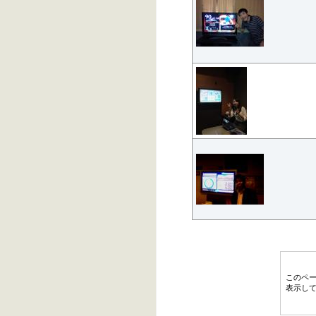
このペ
表示し