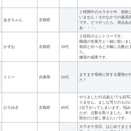
１時間中のカラオケ中、校歌
いません！そのなかでの最高
あきちゃん
京都府
です。どうやったら、得点あ
あ・・・。
２回目のエントリーです。
職場の先輩方と一緒に歌いま
かずお
京都府
20代
前回と比べると大幅に点数が
た。
練習の成果です。
ますます母校に対する愛情が
トミー
兵庫県
20代
た！
やりました95点超え!でも顔
りません。ましな写りのもの
ひろゆき
京都府
40代
2点下がってしまいます。悩
たが、点数を取りました。本
部分だけ差し替えたいです。
カラオケ当日、はじめてまと