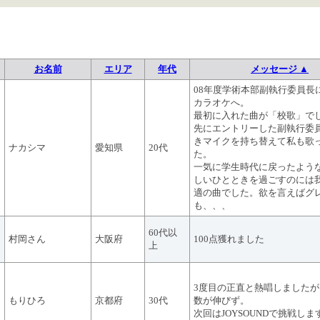
お名前
エリア
年代
メッセージ ▲
08年度学術本部副執行委員長
カラオケへ。
最初に入れた曲が「校歌」で
先にエントリーした副執行委
きマイクを持ち替えて私も歌
ナカシマ
愛知県
20代
た。
一気に学生時代に戻ったよう
しいひとときを過ごすのには
適の曲でした。欲を言えばグ
も、、、
60代以
村岡さん
大阪府
100点獲れました
上
3度目の正直と熱唱しました
もりひろ
京都府
30代
数が伸びず。
次回はJOYSOUNDで挑戦しま