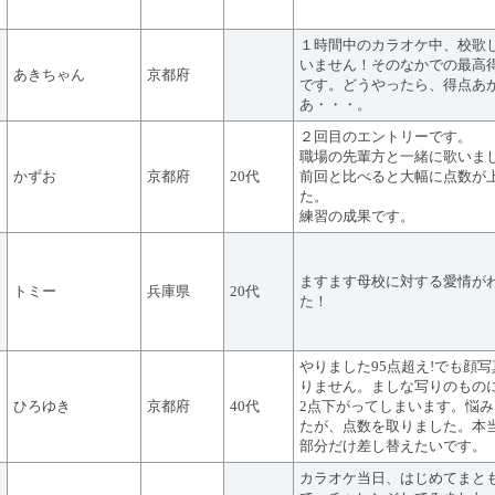
１時間中のカラオケ中、校歌
いません！そのなかでの最高
あきちゃん
京都府
です。どうやったら、得点あ
あ・・・。
２回目のエントリーです。
職場の先輩方と一緒に歌いま
かずお
京都府
20代
前回と比べると大幅に点数が
た。
練習の成果です。
ますます母校に対する愛情が
トミー
兵庫県
20代
た！
やりました95点超え!でも顔
りません。ましな写りのもの
ひろゆき
京都府
40代
2点下がってしまいます。悩
たが、点数を取りました。本
部分だけ差し替えたいです。
カラオケ当日、はじめてまと