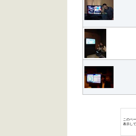
このペ
表示し