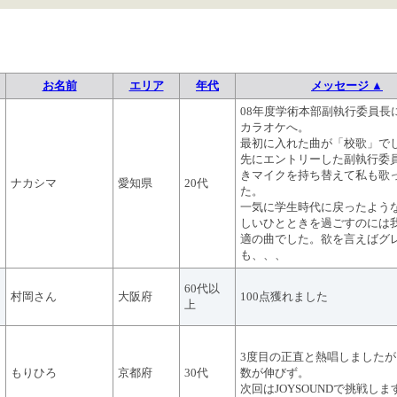
お名前
エリア
年代
メッセージ ▲
08年度学術本部副執行委員長
カラオケへ。
最初に入れた曲が「校歌」で
先にエントリーした副執行委
きマイクを持ち替えて私も歌
ナカシマ
愛知県
20代
た。
一気に学生時代に戻ったよう
しいひとときを過ごすのには
適の曲でした。欲を言えばグ
も、、、
60代以
村岡さん
大阪府
100点獲れました
上
3度目の正直と熱唱しました
もりひろ
京都府
30代
数が伸びず。
次回はJOYSOUNDで挑戦しま