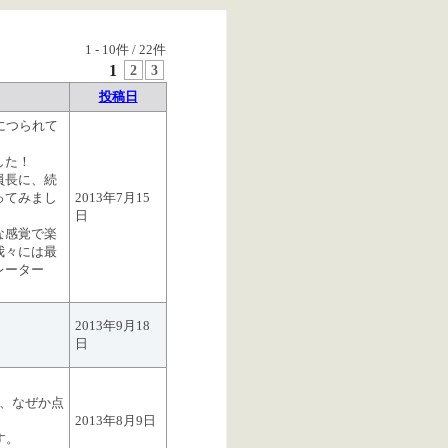
1
-
10
件 /
22
件
1
2
3
投稿日
につられて
した！
員長に、続
ってみまし
2013年7月15
日
な感覚で楽
我々には最
レーター
2013年9月18
日
が、なぜか点
2013年8月9日
す。