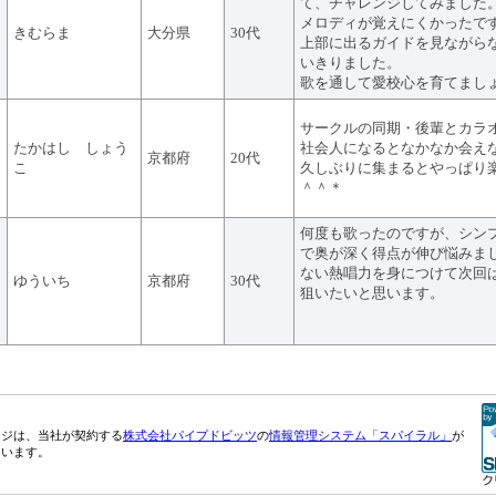
て、チャレンジしてみました
メロディが覚えにくかったで
きむらま
大分県
30代
上部に出るガイドを見ながら
いきりました。
歌を通して愛校心を育てまし
サークルの同期・後輩とカラ
たかはし しょう
社会人になるとなかなか会え
京都府
20代
こ
久しぶりに集まるとやっぱり
＾＾＊
何度も歌ったのですが、シン
で奥が深く得点が伸び悩みま
ない熱唱力を身につけて次回
ゆういち
京都府
30代
狙いたいと思います。
ージは、当社が契約する
株式会社パイプドビッツ
の
情報管理システム「スパイラル」
が
ています。