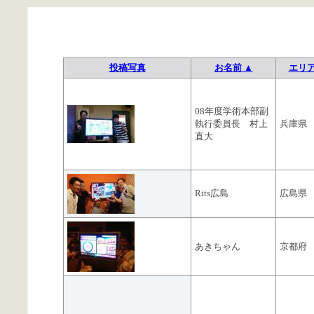
投稿写真
お名前 ▲
エリ
08年度学術本部副
執行委員長 村上
兵庫県
直大
Rits広島
広島県
あきちゃん
京都府