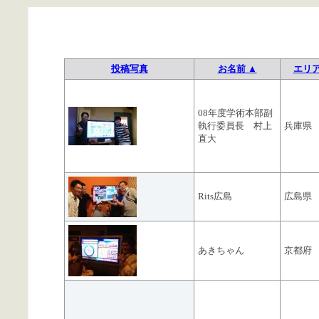
投稿写真
お名前 ▲
エリ
08年度学術本部副
執行委員長 村上
兵庫県
直大
Rits広島
広島県
あきちゃん
京都府