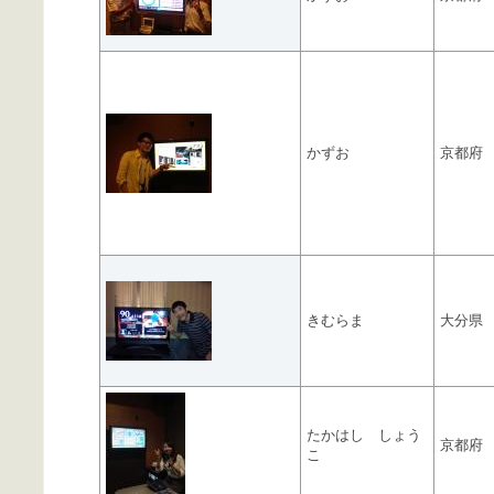
かずお
京都府
きむらま
大分県
たかはし しょう
京都府
こ