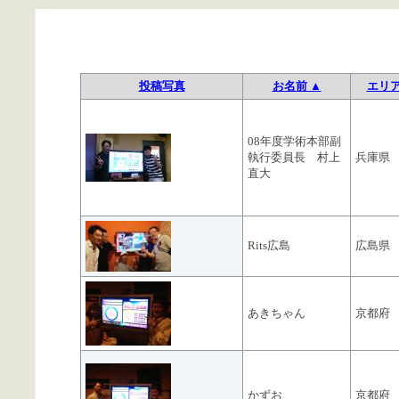
投稿写真
お名前 ▲
エリ
08年度学術本部副
執行委員長 村上
兵庫県
直大
Rits広島
広島県
あきちゃん
京都府
かずお
京都府