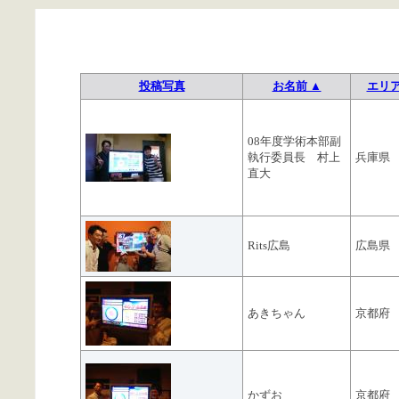
投稿写真
お名前 ▲
エリ
08年度学術本部副
執行委員長 村上
兵庫県
直大
Rits広島
広島県
あきちゃん
京都府
かずお
京都府