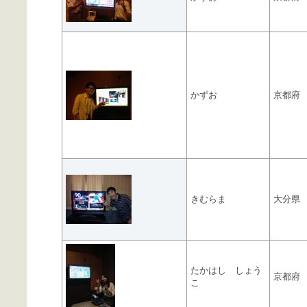
かずお
京都府
きむらま
大分県
たかはし しょう
京都府
こ