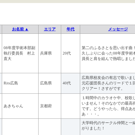
お名前 ▲
エリア
年代
メッセージ
08年度学術本部副
第二のふるさとを思い出す曲
執行委員長 村上
兵庫県
20代
久しぶりに会った08年度学術
直大
員長と肩を組んで熱唱しまし
広島県校友会の有志で歌いました
Rits広島
広島県
40代
元応援団長さんのリードで１回
クリアー！さすがです。
１時間中のカラオケ中、校歌
いません！そのなかでの最高
あきちゃん
京都府
です。どうやったら、得点あ
あ・・・。
大学時代のサークル仲間と一
がりました！