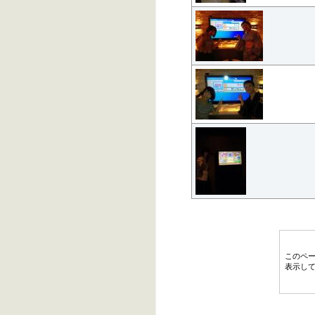
このペ
表示し