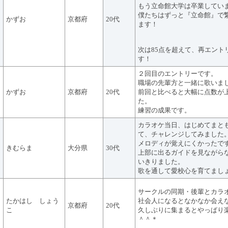
もう立命館大学は卒業してい
僕たちはずっと『立命館』で
かずお
京都府
20代
ます！
次は85点を超えて、再エント
す！
２回目のエントリーです。
職場の先輩方と一緒に歌いま
かずお
京都府
20代
前回と比べると大幅に点数が
た。
練習の成果です。
カラオケ当日、はじめてまと
て、チャレンジしてみました
メロディが覚えにくかったで
きむらま
大分県
30代
上部に出るガイドを見ながら
いきりました。
歌を通して愛校心を育てまし
サークルの同期・後輩とカラ
たかはし しょう
社会人になるとなかなか会え
京都府
20代
こ
久しぶりに集まるとやっぱり
＾＾＊