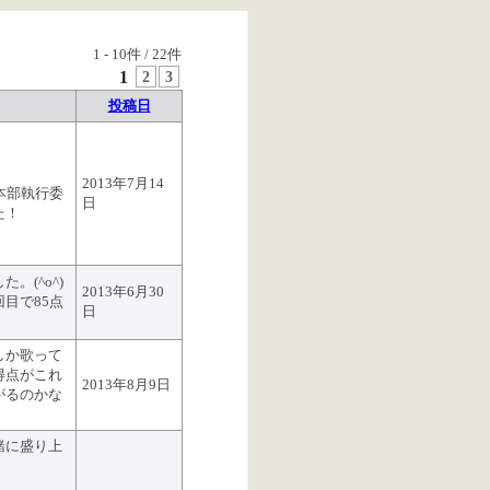
1
-
10
件 /
22
件
1
2
3
投稿日
！
2013年7月14
本部執行委
日
た！
。(^o^)
2013年6月30
目で85点
日
しか歌って
得点がこれ
2013年8月9日
がるのかな
緒に盛り上