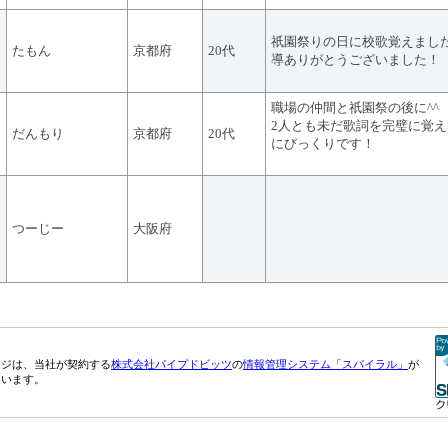
祇園祭りの日に校歌覚えまし
たもん
京都府
20代
導ありがとうございました！
職場の仲間と祇園祭の後に^^
2人とも未だ歌詞を完璧に覚
だんもり
京都府
20代
にびっくりです！
つーじー
大阪府
ージは、当社が契約する
株式会社パイプドビッツ
の
情報管理システム「スパイラル」
が
ています。