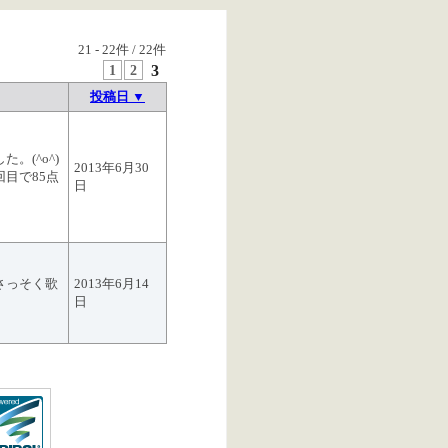
21
-
22
件 /
22
件
1
2
3
投稿日 ▼
。(^o^)
2013年6月30
目で85点
日
さっそく歌
2013年6月14
日