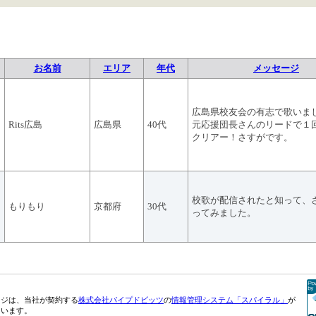
お名前
エリア
年代
メッセージ
広島県校友会の有志で歌いました
Rits広島
広島県
40代
元応援団長さんのリードで１回
クリアー！さすがです。
校歌が配信されたと知って、
もりもり
京都府
30代
ってみました。
ージは、当社が契約する
株式会社パイプドビッツ
の
情報管理システム「スパイラル」
が
ています。