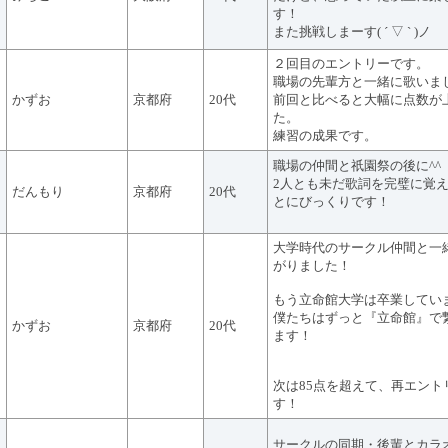
す！
また挑戦しまーす( ´ ▽ ` )ノ
２回目のエントリーです。
職場の先輩方と一緒に歌いま
かずお
京都府
20代
前回と比べると大幅に点数が
た。
練習の成果です。
職場の仲間と祇園祭の後に^^
2人とも未だ歌詞を完璧に覚
だんもり
京都府
20代
とにびっくりです！
大学時代のサークル仲間と一
がりました！
もう立命館大学は卒業してい
僕たちはずっと『立命館』で
かずお
京都府
20代
ます！
次は85点を超えて、再エント
す！
サークルの同期・後輩とカラ