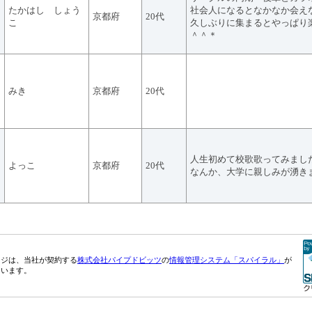
たかはし しょう
社会人になるとなかなか会え
京都府
20代
こ
久しぶりに集まるとやっぱり
＾＾＊
みき
京都府
20代
人生初めて校歌歌ってみまし
よっこ
京都府
20代
なんか、大学に親しみが湧き
ージは、当社が契約する
株式会社パイプドビッツ
の
情報管理システム「スパイラル」
が
ています。