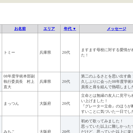
お名前
エリア
年代 ▼
メッセージ
ますます母校に対する愛情が
トミー
兵庫県
20代
た！
08年度学術本部副
第二のふるさとを思い出す曲
執行委員長 村上
兵庫県
20代
久しぶりに会った08年度学術
直大
員長と肩を組んで熱唱しまし
立命とは無縁の友人に見守ら
い上げました！
まっつん
大阪府
20代
『グレーター立命』のほうが
すいことに気づいた一日でし
初めて歌ってみました！
思っていた以上に難しかった
みちこ
大阪府
20代
だけど、思っていた以上に楽