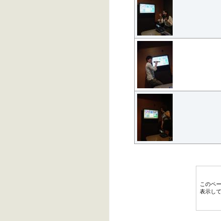
このペ
表示し