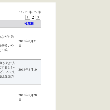
11
-
20
件 /
22
件
1
2
3
投稿日
れながら歌
2013年8月31
断然歌いや
日
た！笑
写真が気に入
にすると1～
2013年8月19
みどころでし
日
当は顔面の
2013年7月28
日