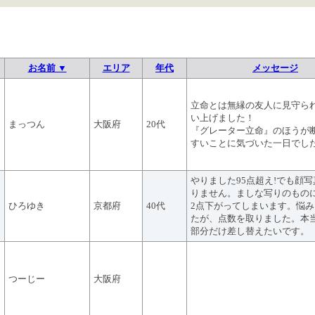
お名前 ▼
エリア
年代
メッセージ
立命とは無縁の友人に見守ら
い上げました！
まっつん
大阪府
20代
『グレーター立命』のほうが
すいことに気づいた一日でし
やりました95点超え!でも顔
りません。ましな写りのもの
ひろゆき
京都府
40代
2点下がってしまいます。悩
たが、点数を取りました。本
部分だけ差し替えたいです。
つーじー
大阪府