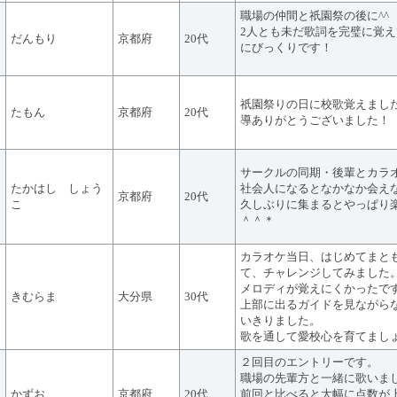
職場の仲間と祇園祭の後に^^
2人とも未だ歌詞を完璧に覚
だんもり
京都府
20代
にびっくりです！
祇園祭りの日に校歌覚えまし
たもん
京都府
20代
導ありがとうございました！
サークルの同期・後輩とカラ
たかはし しょう
社会人になるとなかなか会え
京都府
20代
こ
久しぶりに集まるとやっぱり
＾＾＊
カラオケ当日、はじめてまと
て、チャレンジしてみました
メロディが覚えにくかったで
きむらま
大分県
30代
上部に出るガイドを見ながら
いきりました。
歌を通して愛校心を育てまし
２回目のエントリーです。
職場の先輩方と一緒に歌いま
かずお
京都府
20代
前回と比べると大幅に点数が