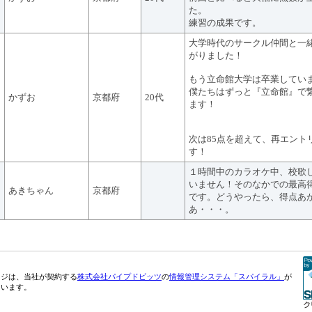
た。
練習の成果です。
大学時代のサークル仲間と一
がりました！
もう立命館大学は卒業してい
僕たちはずっと『立命館』で
かずお
京都府
20代
ます！
次は85点を超えて、再エント
す！
１時間中のカラオケ中、校歌
いません！そのなかでの最高
あきちゃん
京都府
です。どうやったら、得点あ
あ・・・。
ージは、当社が契約する
株式会社パイプドビッツ
の
情報管理システム「スパイラル」
が
ています。