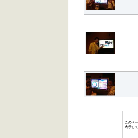
このペ
表示し