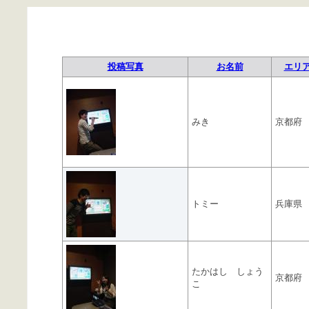
投稿写真
お名前
エリ
みき
京都府
トミー
兵庫県
たかはし しょう
京都府
こ