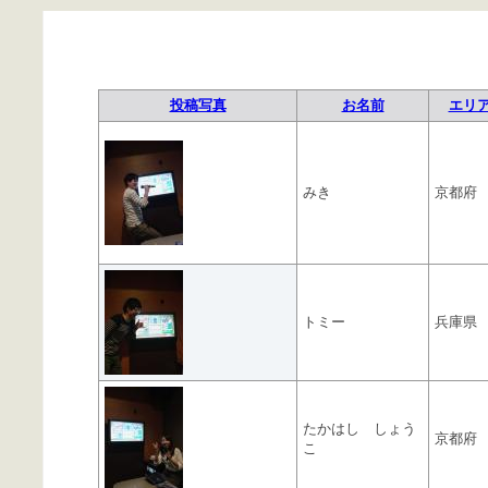
投稿写真
お名前
エリ
みき
京都府
トミー
兵庫県
たかはし しょう
京都府
こ