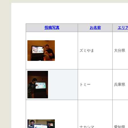
投稿写真
お名前
エリ
ズミやま
大分県
トミー
兵庫県
ナカシマ
愛知県