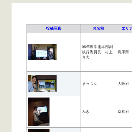
投稿写真
お名前
エリ
08年度学術本部副
執行委員長 村上
兵庫県
直大
まっつん
大阪府
みき
京都府