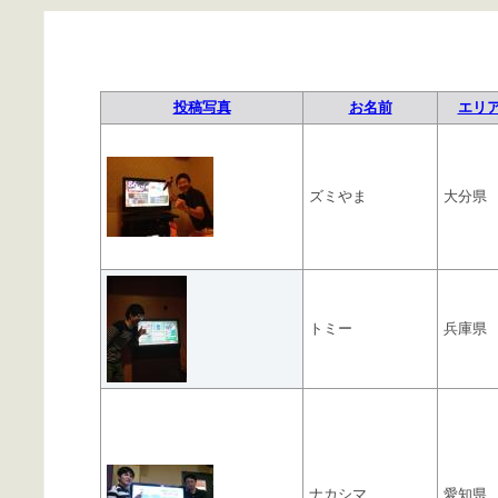
投稿写真
お名前
エリ
ズミやま
大分県
トミー
兵庫県
ナカシマ
愛知県