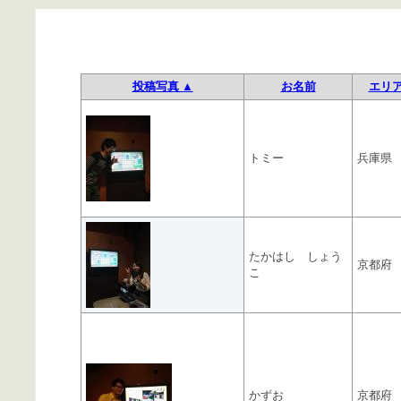
投稿写真 ▲
お名前
エリ
トミー
兵庫県
たかはし しょう
京都府
こ
かずお
京都府