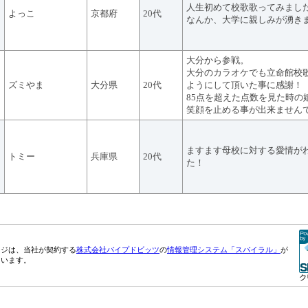
人生初めて校歌歌ってみまし
よっこ
京都府
20代
なんか、大学に親しみが湧き
大分から参戦。
大分のカラオケでも立命館校
ズミやま
大分県
20代
ようにして頂いた事に感謝！
85点を超えた点数を見た時の
笑顔を止める事が出来ません
ますます母校に対する愛情が
トミー
兵庫県
20代
た！
ージは、当社が契約する
株式会社パイプドビッツ
の
情報管理システム「スパイラル」
が
ています。