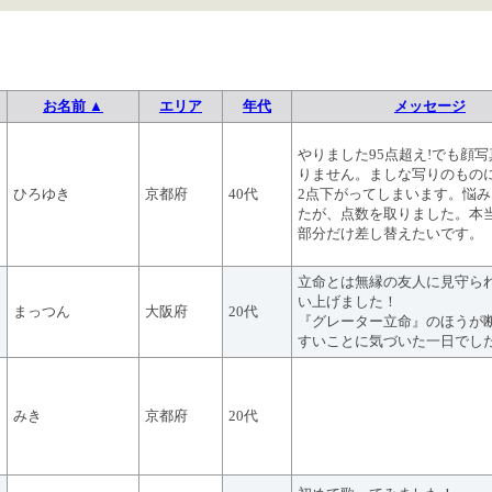
お名前 ▲
エリア
年代
メッセージ
やりました95点超え!でも顔
りません。ましな写りのもの
ひろゆき
京都府
40代
2点下がってしまいます。悩
たが、点数を取りました。本
部分だけ差し替えたいです。
立命とは無縁の友人に見守ら
い上げました！
まっつん
大阪府
20代
『グレーター立命』のほうが
すいことに気づいた一日でし
みき
京都府
20代