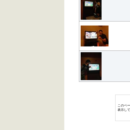
このペ
表示し