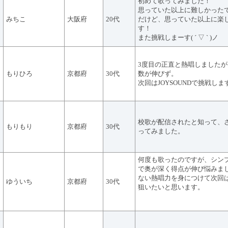
初めて歌ってみました！
思っていた以上に難しかった
みちこ
大阪府
20代
だけど、思っていた以上に楽
す！
また挑戦しまーす( ´ ▽ ` )ノ
3度目の正直と熱唱しました
もりひろ
京都府
30代
数が伸びず。
次回はJOYSOUNDで挑戦しま
校歌が配信されたと知って、
もりもり
京都府
30代
ってみました。
何度も歌ったのですが、シン
で奥が深く得点が伸び悩みま
ない熱唱力を身につけて次回
ゆういち
京都府
30代
狙いたいと思います。