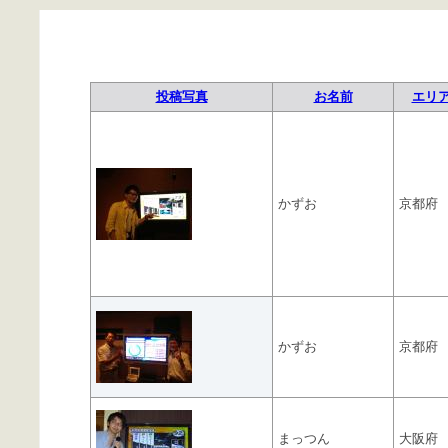
投稿写真
お名前
エリ
かずお
京都府
かずお
京都府
まっつん
大阪府