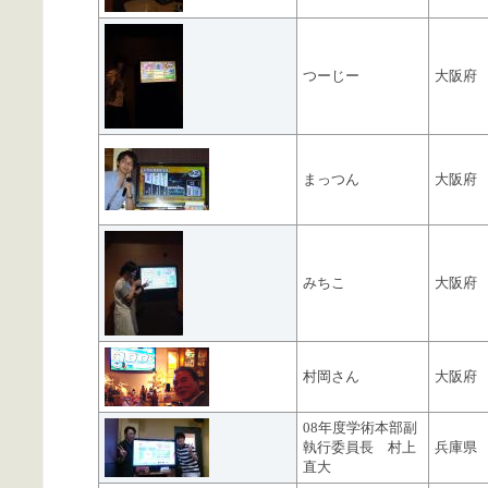
つーじー
大阪府
まっつん
大阪府
みちこ
大阪府
村岡さん
大阪府
08年度学術本部副
執行委員長 村上
兵庫県
直大