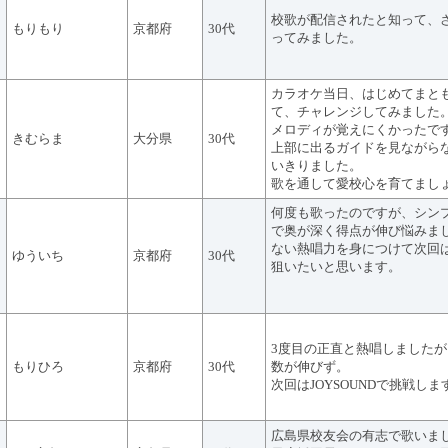
校歌が配信されたと知って、
もりもり
京都府
30代
ってみました。
カラオケ当日、はじめてまと
て、チャレンジしてみました
メロディが覚えにくかったで
きむらま
大分県
30代
上部に出るガイドを見ながら
いきりました。
歌を通して愛校心を育てまし
何度も歌ったのですが、シン
で奥が深く得点が伸び悩みま
ない熱唱力を身につけて次回
ゆういち
京都府
30代
狙いたいと思います。
3度目の正直と熱唱しました
もりひろ
京都府
30代
数が伸びず。
次回はJOYSOUNDで挑戦しま
広島県校友会の有志で歌いました