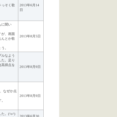
さっそく歌
2013年6月14
日
もに聞い
。
すが、画面
2013年8月5日
なんとか歌
ょう。
プルなよう
した。足り
は高得点を
2013年8月9日
が、なぜか点
2013年8月9日
す。
。(^o^)
2013年6月30