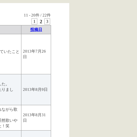
11
-
20
件 /
22
件
1
2
3
投稿日
2013年7月26
えていたこと
日
した。
上りまし
2013年8月9日
れながら歌
2013年8月31
断然歌いや
日
た！笑