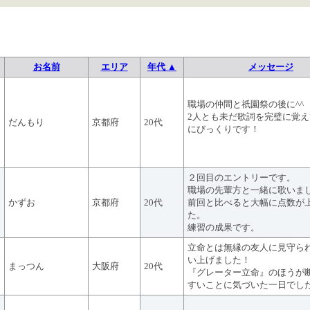
お名前
エリア
年代 ▲
メッセージ
職場の仲間と祇園祭の後に^^
2人とも未だ歌詞を完璧に覚
だんもり
京都府
20代
にびっくりです！
２回目のエントリーです。
職場の先輩方と一緒に歌いま
かずお
京都府
20代
前回と比べると大幅に点数が
た。
練習の成果です。
立命とは無縁の友人に見守ら
い上げました！
まっつん
大阪府
20代
『グレーター立命』のほうが
すいことに気づいた一日でし