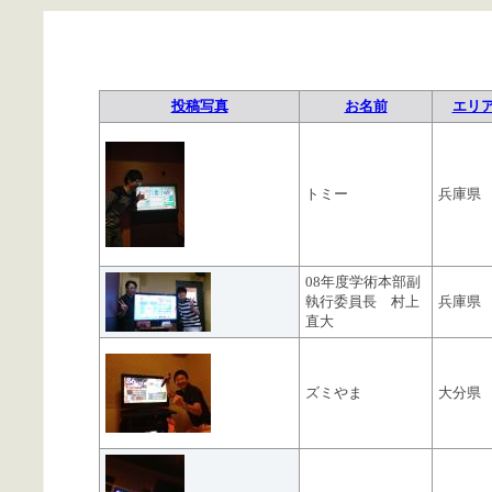
投稿写真
お名前
エリ
トミー
兵庫県
08年度学術本部副
執行委員長 村上
兵庫県
直大
ズミやま
大分県