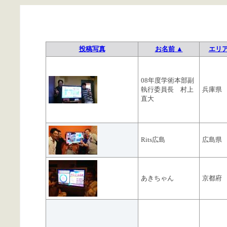
投稿写真
お名前 ▲
エリ
08年度学術本部副
執行委員長 村上
兵庫県
直大
Rits広島
広島県
あきちゃん
京都府