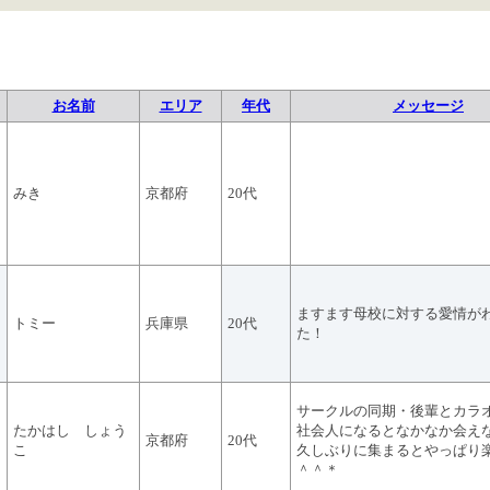
お名前
エリア
年代
メッセージ
みき
京都府
20代
ますます母校に対する愛情が
トミー
兵庫県
20代
た！
サークルの同期・後輩とカラ
たかはし しょう
社会人になるとなかなか会え
京都府
20代
こ
久しぶりに集まるとやっぱり
＾＾＊