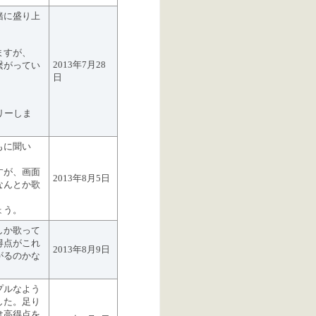
緒に盛り上
ますが、
2013年7月28
繋がってい
日
リーしま
もに聞い
。
すが、画面
2013年8月5日
なんとか歌
ょう。
しか歌って
得点がこれ
2013年8月9日
がるのかな
プルなよう
した。足り
は高得点を