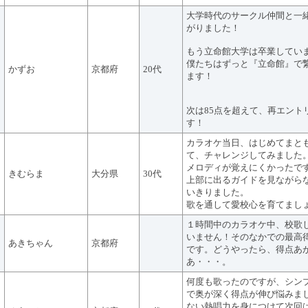
大学時代のサークル仲間と一
がりました！
もう立命館大学は卒業してい
僕たちはずっと『立命館』で
かずお
京都府
20代
ます！
次は85点を超えて、再エント
す！
カラオケ当日、はじめてまと
て、チャレンジしてみました
メロディが覚えにくかったで
きむらま
大分県
30代
上部に出るガイドを見ながら
いきりました。
歌を通して愛校心を育てまし
１時間中のカラオケ中、校歌
いません！そのなかでの最高
あきちゃん
京都府
です。どうやったら、得点あ
あ・・・。
何度も歌ったのですが、シン
で奥が深く得点が伸び悩みま
ない熱唱力を身につけて次回