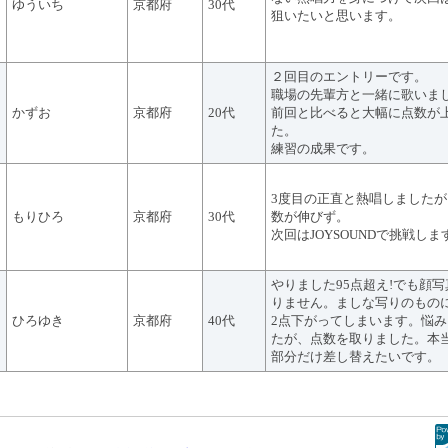
ゆういち
京都府
30代
狙いたいと思います。
２回目のエントリーです。
職場の先輩方と一緒に歌いま
かずお
京都府
20代
前回と比べると大幅に点数が
た。
練習の成果です。
3度目の正直と熱唱しました
もりひろ
京都府
30代
数が伸びず。
次回はJOYSOUNDで挑戦しま
やりました95点超え!でも顔
りません。ましな写りのもの
ひろゆき
京都府
40代
2点下がってしまいます。悩
たが、点数を取りました。本
部分だけ差し替えたいです。