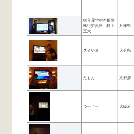
08年度学術本部副
執行委員長 村上
兵庫県
直大
ズミやま
大分県
たもん
京都府
つーじー
大阪府