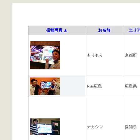
投稿写真 ▲
お名前
エリ
もりもり
京都府
Rits広島
広島県
ナカシマ
愛知県