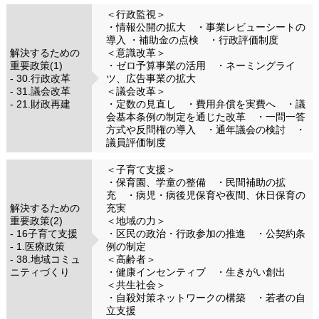
＜行政監視＞
・情報公開の拡大 ・事業レビューシートの
導入 ・補助金の点検 ・行政評価制度
解決するための
＜意識改革＞
重要政策(1)
・ゼロ予算事業の活用 ・ネーミングライ
- 30.行政改革
ツ、広告事業の拡大
- 31.議会改革
＜議会改革＞
- 21.財政再建
・定数の見直し ・費用弁償を実費へ ・議
会基本条例の制定を通じた改革 ・一問一答
方式や反問権の導入 ・通年議会の検討 ・
議員評価制度
＜子育て支援＞
・保育園、学童の整備 ・民間補助の拡
充 ・病児・病後児保育や夜間、休日保育の
解決するための
充実
重要政策(2)
＜地域の力＞
- 16子育て支援
・区民の政治・行政参加の推進 ・公契約条
- 1.医療政策
例の制定
- 38.地域コミュ
＜高齢者＞
ニティづくり
・健康インセンティブ ・生きがい創出
＜共生社会＞
・自殺対策ネットワークの構築 ・若者の自
立支援