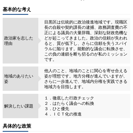
基本的な考え
目黒区は伝統的に政治後進地域です。現職区
長の自殺や契約課長の逮捕、政務調査費の不
正による議員の大量辞職、深刻な財政危機な
政治家を志した
どが起こってきました。政治の信頼が失われ
理由
ると、質が低下し、さらに信頼を失うスパイ
ラルに陥ります。能動的な議会に転換させ、
この負の連鎖を断ち切るのが私のミッション
です。
他人のこと、地域のことに関心を寄せ合える
地域のありたい
姿が理想です。地方分権が進んでいますが、
姿
さらに一歩進んで、地域内分権を実践できる
地域力を目指します。
１．徹底した行政チェック
２．はたらく議会への転換
解決したい課題
３．ひと優先
４．ＩＣＴ化の推進
具体的な政策