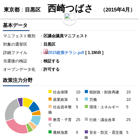
西崎つばさ
東京都
：
目黒区
（2015年4月）
基本データ
マニフェスト種別
：
区議会議員マニフェスト
対象の選挙区
：
目黒区
詳細ファイル
：
2015政策チラシ.pdf
[
1.1MiB
]
当選後の検証
：
検証する
オープンデータ化
：
許可する
政策注力分野
■
■
社会保障
10
税財政・財政再建
10
■
■
産業政策
5
労働
10
■
■
社会資本整
5
環境・エネルギー
5
備
■
■
教育・子育
25
行政・議会改革
25
て
■
■
農林漁業
0
安全・防災・震災復
5
興