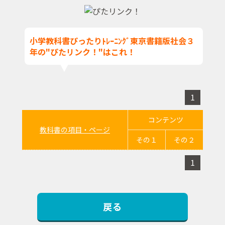
小学教科書ぴったりﾄﾚｰﾆﾝｸﾞ東京書籍版社会３
年の"ぴたリンク！"はこれ！
1
コンテンツ
教科書の項目・ページ
その１
その２
1
戻る