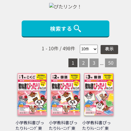
検索する
1
-
10
件 /
498
件
1
2
3
50
...
小学教科書ぴっ
小学教科書ぴっ
小学教科書ぴっ
たりﾄﾚｰﾆﾝｸﾞ東
たりﾄﾚｰﾆﾝｸﾞ東
たりﾄﾚｰﾆﾝｸﾞ東