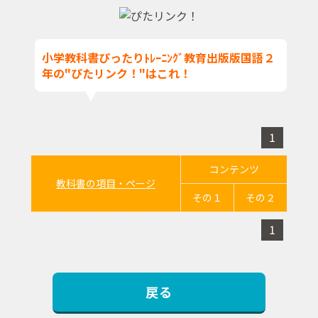
小学教科書ぴったりﾄﾚｰﾆﾝｸﾞ教育出版版国語２
年の"ぴたリンク！"はこれ！
1
コンテンツ
教科書の項目・ページ
その１
その２
1
戻る