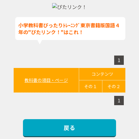
小学教科書ぴったりﾄﾚｰﾆﾝｸﾞ東京書籍版国語４
年の"ぴたリンク！"はこれ！
1
コンテンツ
教科書の項目・ページ
その１
その２
1
戻る