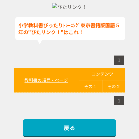
小学教科書ぴったりﾄﾚｰﾆﾝｸﾞ東京書籍版国語５
年の"ぴたリンク！"はこれ！
1
コンテンツ
教科書の項目・ページ
その１
その２
1
戻る