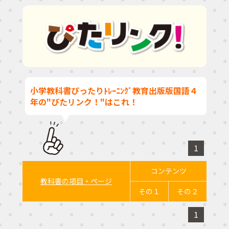
小学教科書ぴったりﾄﾚｰﾆﾝｸﾞ教育出版版国語４
年の"ぴたリンク！"はこれ！
1
コンテンツ
教科書の項目・ページ
その１
その２
1