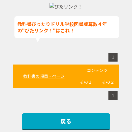
教科書ぴったりドリル学校図書版算数４年
の"ぴたリンク！"はこれ！
1
コンテンツ
教科書の項目・ページ
その１
その２
1
戻る