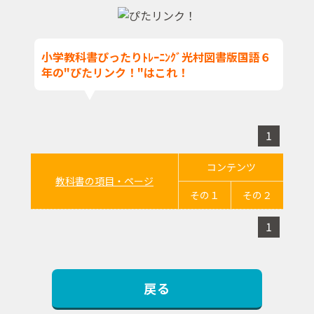
小学教科書ぴったりﾄﾚｰﾆﾝｸﾞ光村図書版国語６
年の"ぴたリンク！"はこれ！
1
コンテンツ
教科書の項目・ページ
その１
その２
1
戻る