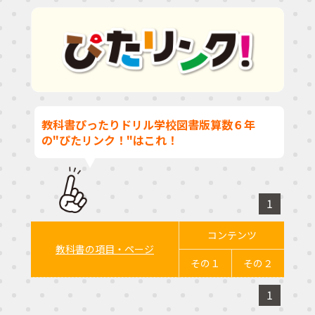
教科書ぴったりドリル学校図書版算数６年
の"ぴたリンク！"はこれ！
1
コンテンツ
教科書の項目・ページ
その１
その２
1