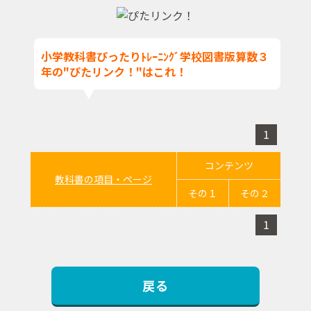
小学教科書ぴったりﾄﾚｰﾆﾝｸﾞ学校図書版算数３
年の"ぴたリンク！"はこれ！
1
コンテンツ
教科書の項目・ページ
その１
その２
1
戻る