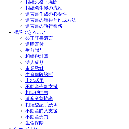
相続欠格・廃除
相続発生後の流れ
遺言書作成の必要性
遺言書の種類と作成方法
遺言書の執行業務
相談できること
公正証書遺言
遺贈寄付
生前贈与
相続税計算
法人成り
事業承継
生命保険診断
土地活用
不動産売却支援
相続税申告
遺産分割協議
相続登記手続き
不動産購入支援
不動産売買
生命保険
シーン別の