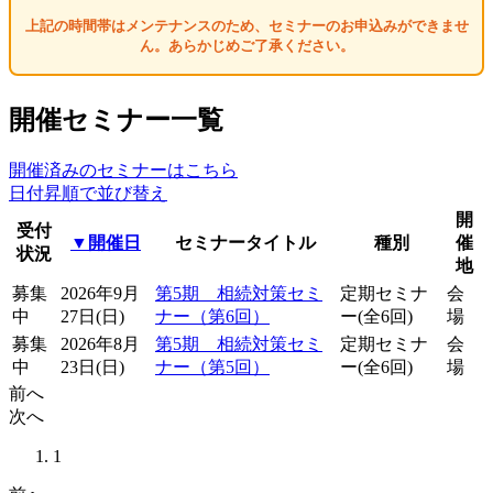
上記の時間帯はメンテナンスのため、セミナーのお申込みができませ
ん。あらかじめご了承ください。
開催セミナー一覧
開催済みのセミナーはこちら
日付昇順で並び替え
開
受付
▼開催日
セミナータイトル
種別
催
状況
地
募集
2026年9月
第5期 相続対策セミ
定期セミナ
会
中
27日(日)
ナー（第6回）
ー(全6回)
場
募集
2026年8月
第5期 相続対策セミ
定期セミナ
会
中
23日(日)
ナー（第5回）
ー(全6回)
場
前へ
次へ
1