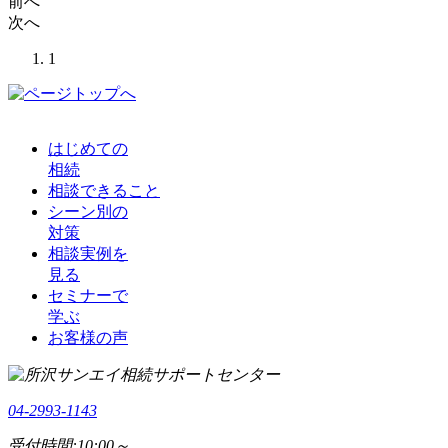
前へ
次へ
1
はじめての
相続
相談できること
シーン別の
対策
相談実例を
見る
セミナーで
学ぶ
お客様の声
04-2993-1143
受付時間:10:00～