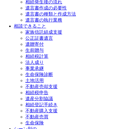
相続発生後の流れ
遺言書作成の必要性
遺言書の種類と作成方法
遺言書の執行業務
相談できること
家族信託組成支援
公正証書遺言
遺贈寄付
生前贈与
相続税計算
法人成り
事業承継
生命保険診断
土地活用
不動産売却支援
相続税申告
遺産分割協議
相続登記手続き
不動産購入支援
不動産売買
生命保険
シーン別の