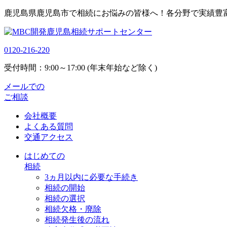
鹿児島県鹿児島市で相続にお悩みの皆様へ！各分野で実績豊
0120-216-220
受付時間：9:00～17:00 (年末年始など除く)
メールでの
ご相談
会社概要
よくある質問
交通アクセス
はじめての
相続
3ヵ月以内に必要な手続き
相続の開始
相続の選択
相続欠格・廃除
相続発生後の流れ