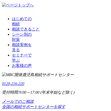
はじめての
相続
相談できること
シーン別の
対策
相談実例を
見る
セミナーで
学ぶ
お客様の声
0120-216-220
受付時間:9:00～17:00 (年末年始など除く)
メールでのご相談
全国の相続サポートセンターを探す