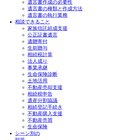
遺言書作成の必要性
遺言書の種類と作成方法
遺言書の執行業務
相談できること
家族信託組成支援
公正証書遺言
遺贈寄付
生前贈与
相続税計算
法人成り
事業承継
生命保険診断
土地活用
不動産売却支援
相続税申告
遺産分割協議
相続登記手続き
不動産購入支援
不動産売買
生命保険
シーン別の
対策