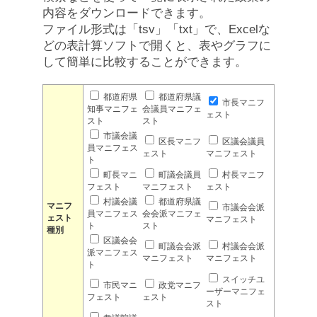
内容をダウンロードできます。
ファイル形式は「tsv」「txt」で、Excelな
どの表計算ソフトで開くと、表やグラフに
して簡単に比較することができます。
都道府県
都道府県議
市長マニフ
知事マニフェ
会議員マニフェ
ェスト
スト
スト
市議会議
区長マニフ
区議会議員
員マニフェス
ェスト
マニフェスト
ト
町長マニ
町議会議員
村長マニフ
フェスト
マニフェスト
ェスト
村議会議
都道府県議
マニフ
市議会会派
員マニフェス
会会派マニフェ
ェスト
マニフェスト
ト
スト
種別
区議会会
町議会会派
村議会会派
派マニフェス
マニフェスト
マニフェスト
ト
スイッチユ
市民マニ
政党マニフ
ーザーマニフェ
フェスト
ェスト
スト