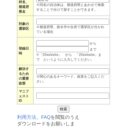
村名、
※同名の自治体は、都道府県とあわせて検索
都道府
することで分けて探すことができます。
県名
対象の
※都道府県、政令市や合併で選挙区が分かれ
選挙区
ている場合
から
登録日
まで
時
※「20xx/xx/xx」 から 「20xx/xx/xx」ま
で というように入力してください。
解決す
るため
※関心のあるキーワード、政策をご記入くだ
の重要
さい。
政策
マニフ
ェスト
ID
利用方法
、
FAQ
を閲覧のうえ
ダウンロードをお願いしま