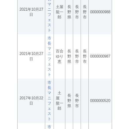
マ
土屋
長
長
長
2021年10月27
ニ
龍一
野
野
野
0000000988
日
フ
郎
県
市
市
ェ
ス
ト
市
長
マ
百合
長
長
長
2021年10月27
ニ
ゆり
野
野
野
0000000987
日
フ
恵
県
市
市
ェ
ス
ト
市
長
マ
土
長
長
2017年10月22
ニ
屋
野
野
0000000520
日
フ
龍一
県
市
ェ
郎
ス
ト
市