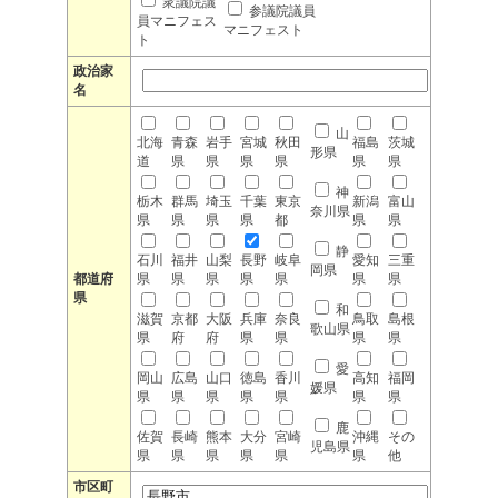
衆議院議
参議院議員
員マニフェス
マニフェスト
ト
政治家
名
山
北海
青森
岩手
宮城
秋田
福島
茨城
形県
道
県
県
県
県
県
県
神
栃木
群馬
埼玉
千葉
東京
新潟
富山
奈川県
県
県
県
県
都
県
県
静
石川
福井
山梨
長野
岐阜
愛知
三重
岡県
都道府
県
県
県
県
県
県
県
県
和
滋賀
京都
大阪
兵庫
奈良
鳥取
島根
歌山県
県
府
府
県
県
県
県
愛
岡山
広島
山口
徳島
香川
高知
福岡
媛県
県
県
県
県
県
県
県
鹿
佐賀
長崎
熊本
大分
宮崎
沖縄
その
児島県
県
県
県
県
県
県
他
市区町