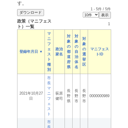
す。
1
-
5
件 /
5
件
政策（マニフェス
1
ト）一覧
マ
対
対
ニ
対
象
象
フ
象
の
の
ェ
政治
の
マニフェス
登録年月日 ▼
都
自
ス
家名
選
トID
道
治
ト
挙
府
体
種
区
県
名
別
市
長
マ
長
長
長
2021年10月27
ニ
荻原
野
野
野
0000000989
日
フ
健司
県
市
市
ェ
ス
ト
市
長