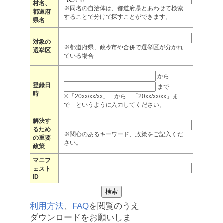
村名、
※同名の自治体は、都道府県とあわせて検索
都道府
することで分けて探すことができます。
県名
対象の
※都道府県、政令市や合併で選挙区が分かれ
選挙区
ている場合
から
登録日
まで
時
※「20xx/xx/xx」 から 「20xx/xx/xx」ま
で というように入力してください。
解決す
るため
※関心のあるキーワード、政策をご記入くだ
の重要
さい。
政策
マニフ
ェスト
ID
利用方法
、
FAQ
を閲覧のうえ
ダウンロードをお願いしま