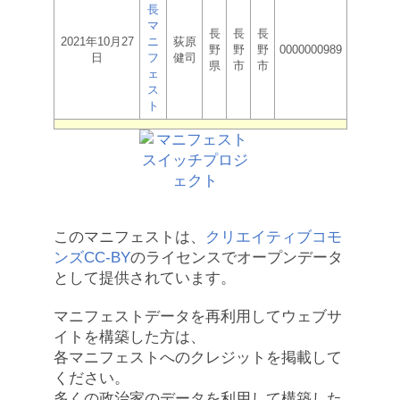
長
マ
長
長
長
2021年10月27
ニ
荻原
野
野
野
0000000989
日
フ
健司
県
市
市
ェ
ス
ト
このマニフェストは、
クリエイティブコモ
ンズCC-BY
のライセンスでオープンデータ
として提供されています。
マニフェストデータを再利用してウェブサ
イトを構築した方は、
各マニフェストへのクレジットを掲載して
ください。
多くの政治家のデータを利用して構築した