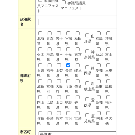
衆議院議
参議院議員
員マニフェス
マニフェスト
ト
政治家
名
山
北海
青森
岩手
宮城
秋田
福島
茨城
形県
道
県
県
県
県
県
県
神
栃木
群馬
埼玉
千葉
東京
新潟
富山
奈川県
県
県
県
県
都
県
県
静
石川
福井
山梨
長野
岐阜
愛知
三重
岡県
都道府
県
県
県
県
県
県
県
県
和
滋賀
京都
大阪
兵庫
奈良
鳥取
島根
歌山県
県
府
府
県
県
県
県
愛
岡山
広島
山口
徳島
香川
高知
福岡
媛県
県
県
県
県
県
県
県
鹿
佐賀
長崎
熊本
大分
宮崎
沖縄
その
児島県
県
県
県
県
県
県
他
市区町