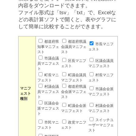
内容をダウンロードできます。
ファイル形式は「tsv」「txt」で、Excelな
どの表計算ソフトで開くと、表やグラフに
して簡単に比較することができます。
都道府県
都道府県議
市長マニフ
知事マニフェ
会議員マニフェ
ェスト
スト
スト
市議会議
区長マニフ
区議会議員
員マニフェス
ェスト
マニフェスト
ト
町長マニ
町議会議員
村長マニフ
フェスト
マニフェスト
ェスト
村議会議
都道府県議
マニフ
市議会会派
員マニフェス
会会派マニフェ
ェスト
マニフェスト
ト
スト
種別
区議会会
町議会会派
村議会会派
派マニフェス
マニフェスト
マニフェスト
ト
スイッチユ
市民マニ
政党マニフ
ーザーマニフェ
フェスト
ェスト
スト