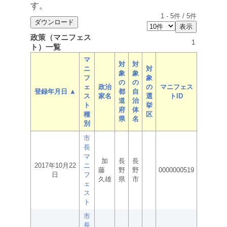
す。
1
-
5
件 /
5
件
政策（マニフェス
1
ト）一覧
マ
対
対
ニ
対
象
象
フ
象
の
の
ェ
政治
の
マニフェス
登録年月日 ▲
都
自
ス
家名
選
トID
道
治
ト
挙
府
体
種
区
県
名
別
市
長
マ
加
長
長
2017年10月22
ニ
藤
野
野
0000000519
日
フ
久雄
県
市
ェ
ス
ト
市
長