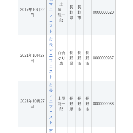
マ
土
長
長
2017年10月22
ニ
屋
野
野
0000000520
日
フ
龍一
県
市
ェ
郎
ス
ト
市
長
マ
百合
長
長
長
2021年10月27
ニ
ゆり
野
野
野
0000000987
日
フ
恵
県
市
市
ェ
ス
ト
市
長
マ
土屋
長
長
長
2021年10月27
ニ
龍一
野
野
野
0000000988
日
フ
郎
県
市
市
ェ
ス
ト
市