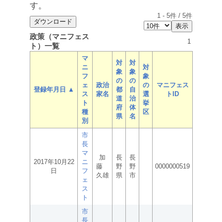
す。
1
-
5
件 /
5
件
政策（マニフェス
1
ト）一覧
マ
対
対
ニ
対
象
象
フ
象
の
の
ェ
政治
の
マニフェス
登録年月日 ▲
都
自
ス
家名
選
トID
道
治
ト
挙
府
体
種
区
県
名
別
市
長
マ
加
長
長
2017年10月22
ニ
藤
野
野
0000000519
日
フ
久雄
県
市
ェ
ス
ト
市
長