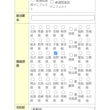
衆議院議
参議院議員
員マニフェス
マニフェスト
ト
政治家
名
山
北海
青森
岩手
宮城
秋田
福島
茨城
形県
道
県
県
県
県
県
県
神
栃木
群馬
埼玉
千葉
東京
新潟
富山
奈川県
県
県
県
県
都
県
県
静
石川
福井
山梨
長野
岐阜
愛知
三重
岡県
都道府
県
県
県
県
県
県
県
県
和
滋賀
京都
大阪
兵庫
奈良
鳥取
島根
歌山県
県
府
府
県
県
県
県
愛
岡山
広島
山口
徳島
香川
高知
福岡
媛県
県
県
県
県
県
県
県
鹿
佐賀
長崎
熊本
大分
宮崎
沖縄
その
児島県
県
県
県
県
県
県
他
市区町