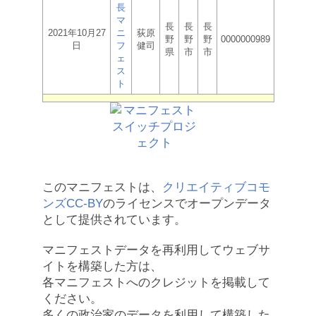
長
マ
長
長
長
2021年10月27
ニ
荻原
野
野
野
0000000989
日
フ
健司
県
市
市
ェ
ス
ト
このマニフェストは、
クリエイティブコモ
ンズCC-BY
のライセンスでオープンデータ
として提供されています。
マニフェストデータを再利用してウェブサ
イトを構築した方は、
各マニフェストへのクレジットを掲載して
ください。
多くの政治家のデータを利用して構築した