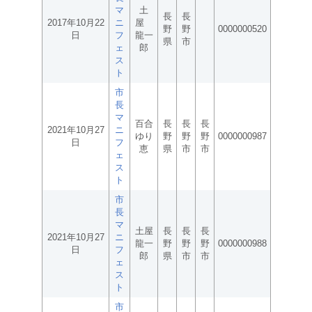
マ
土
長
長
2017年10月22
ニ
屋
野
野
0000000520
日
フ
龍一
県
市
ェ
郎
ス
ト
市
長
マ
百合
長
長
長
2021年10月27
ニ
ゆり
野
野
野
0000000987
日
フ
恵
県
市
市
ェ
ス
ト
市
長
マ
土屋
長
長
長
2021年10月27
ニ
龍一
野
野
野
0000000988
日
フ
郎
県
市
市
ェ
ス
ト
市