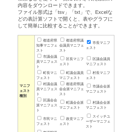
内容をダウンロードできます。
ファイル形式は「tsv」「txt」で、Excelな
どの表計算ソフトで開くと、表やグラフに
して簡単に比較することができます。
都道府県
都道府県議
市長マニフ
知事マニフェ
会議員マニフェ
ェスト
スト
スト
市議会議
区長マニフ
区議会議員
員マニフェス
ェスト
マニフェスト
ト
町長マニ
町議会議員
村長マニフ
フェスト
マニフェスト
ェスト
村議会議
都道府県議
マニフ
市議会会派
員マニフェス
会会派マニフェ
ェスト
マニフェスト
ト
スト
種別
区議会会
町議会会派
村議会会派
派マニフェス
マニフェスト
マニフェスト
ト
スイッチユ
市民マニ
政党マニフ
ーザーマニフェ
フェスト
ェスト
スト