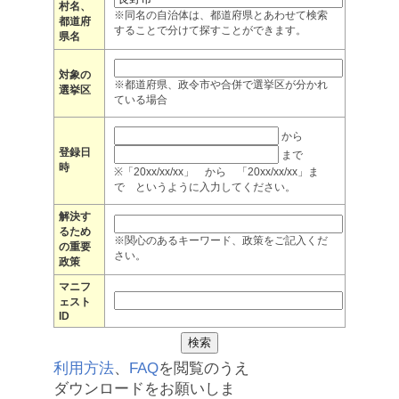
村名、
※同名の自治体は、都道府県とあわせて検索
都道府
することで分けて探すことができます。
県名
対象の
※都道府県、政令市や合併で選挙区が分かれ
選挙区
ている場合
から
登録日
まで
時
※「20xx/xx/xx」 から 「20xx/xx/xx」ま
で というように入力してください。
解決す
るため
※関心のあるキーワード、政策をご記入くだ
の重要
さい。
政策
マニフ
ェスト
ID
利用方法
、
FAQ
を閲覧のうえ
ダウンロードをお願いしま