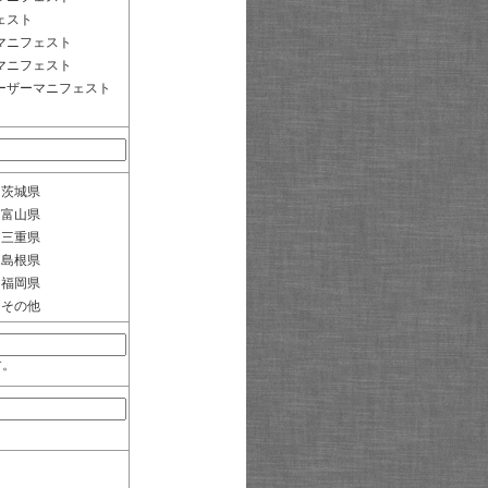
ェスト
マニフェスト
マニフェスト
ーザーマニフェスト
茨城県
富山県
三重県
島根県
福岡県
その他
す。