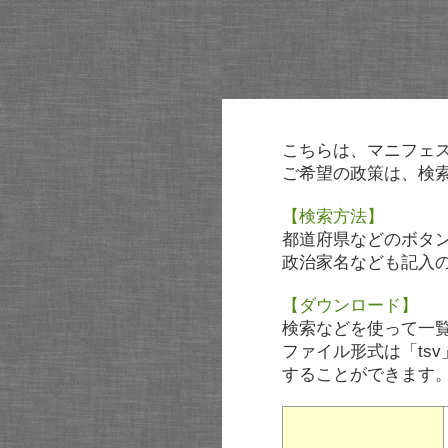
こちらは、マニフェ
ご希望の政策は、検
【検索方法】
都道府県などのボタ
政治家名なども記入
【ダウンロード】
検索などを使って一
ファイル形式は「tsv
することができます