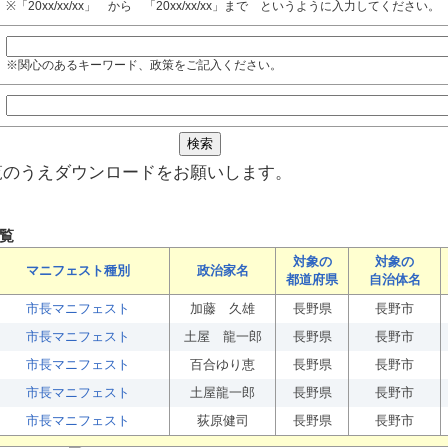
※「20xx/xx/xx」 から 「20xx/xx/xx」まで というように入力してください。
※関心のあるキーワード、政策をご記入ください。
覧のうえダウンロードをお願いします。
覧
対象の
対象の
マニフェスト種別
政治家名
都道府県
自治体名
市長マニフェスト
加藤 久雄
長野県
長野市
市長マニフェスト
土屋 龍一郎
長野県
長野市
市長マニフェスト
百合ゆり恵
長野県
長野市
市長マニフェスト
土屋龍一郎
長野県
長野市
市長マニフェスト
荻原健司
長野県
長野市