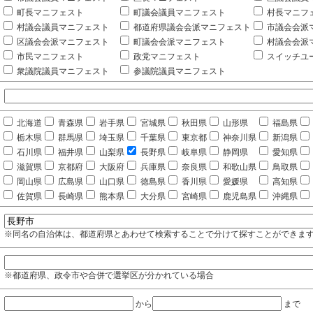
町長マニフェスト
町議会議員マニフェスト
村長マニフ
村議会議員マニフェスト
都道府県議会会派マニフェスト
市議会会派
区議会会派マニフェスト
町議会会派マニフェスト
村議会会派
市民マニフェスト
政党マニフェスト
スイッチユ
衆議院議員マニフェスト
参議院議員マニフェスト
北海道
青森県
岩手県
宮城県
秋田県
山形県
福島県
栃木県
群馬県
埼玉県
千葉県
東京都
神奈川県
新潟県
石川県
福井県
山梨県
長野県
岐阜県
静岡県
愛知県
滋賀県
京都府
大阪府
兵庫県
奈良県
和歌山県
鳥取県
岡山県
広島県
山口県
徳島県
香川県
愛媛県
高知県
佐賀県
長崎県
熊本県
大分県
宮崎県
鹿児島県
沖縄県
※同名の自治体は、都道府県とあわせて検索することで分けて探すことができま
※都道府県、政令市や合併で選挙区が分かれている場合
から
まで