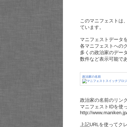
このマニフェストは
ています。
マニフェストデータ
各マニフェストへの
多くの政治家のデー
数件など表示可能で
政治家の名前
政治家の名前のリンク
マニフェストIDを使
http://www.maniken.j
上記URLを使ってク